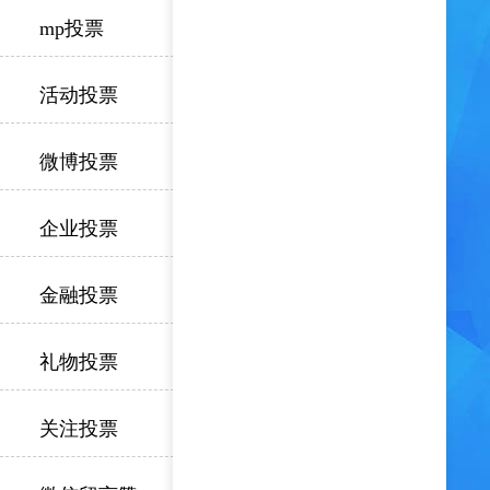
mp投票
活动投票
微博投票
企业投票
金融投票
礼物投票
关注投票