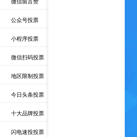
微信留言赞
公众号投票
小程序投票
微信扫码投票
地区限制投票
今日头条投票
十大品牌投票
闪电速投投票