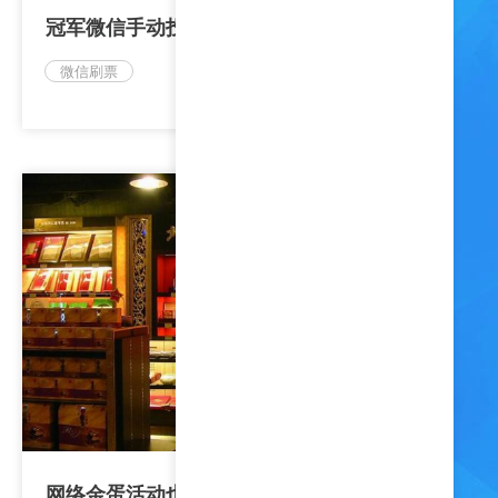
冠军微信手动投票尽管安全性实惠
微信刷票
网络金蛋活动也来自投票