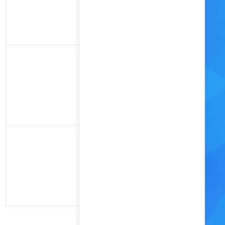
微信投票
首创专业投票平台，提供微信投票包名次服务
点赞关注
各种微信公众号、小刷票粉丝关注扫码等！
网络投票
秒杀各种大型品牌投票活动，第一手到擒来！