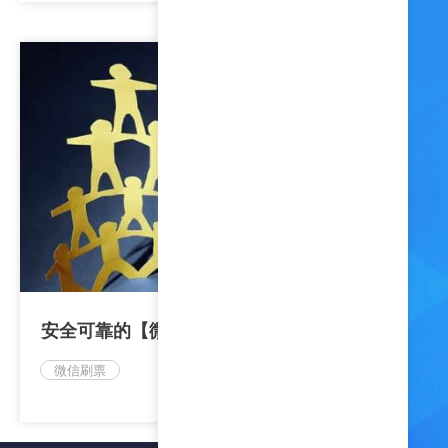
安全可靠的【微信刷票】方式，百万水
微信刷票