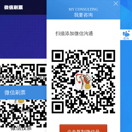
MY CONSULTING
我要咨询
扫描添加微信沟通
咨询
您当前的位置：
微信刷票网
>>
微信刷票网
>
网页投票
微信刷票
微信刷票
微信投票
点击复制微信号