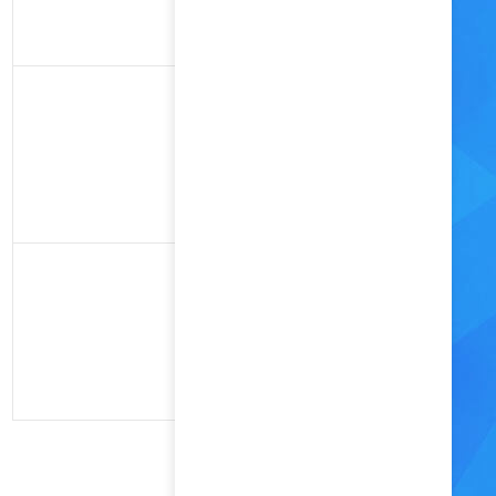
首创专业投票平台，提供微信投票包名次服务
点赞关注
各种微信公众号、小刷票粉丝关注扫码等！
网络投票
秒杀各种大型品牌投票活动，第一手到擒来！