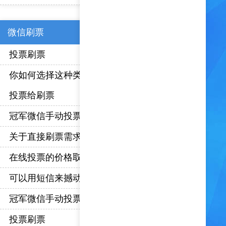
微信刷票
投票刷票
你如何选择这种类型的微信【小程序】来
投票给刷票
冠军微信手动投票尽管安全性实惠
关于直接刷票需求
在线投票的价格取决于选举竞赛的难度
可以用短信来撼动微信的社交生态投票吗
冠军微信手动投票尽管安全性实惠
投票刷票