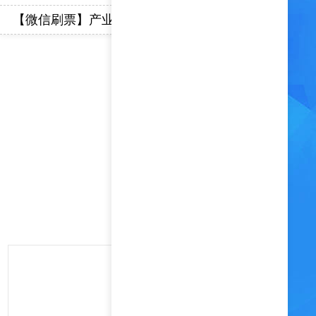
【微信刷票】产业是否正在升温
微信投票