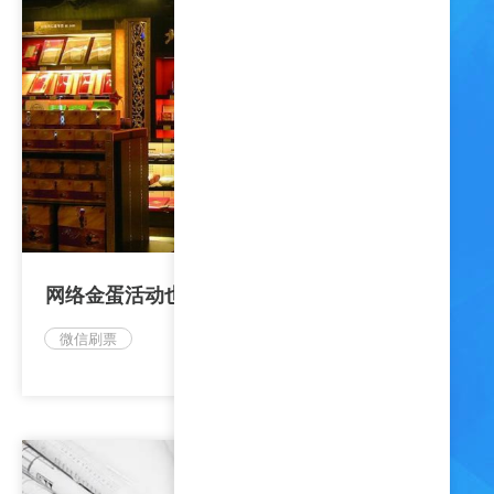
网络金蛋活动也来自投票
微信刷票