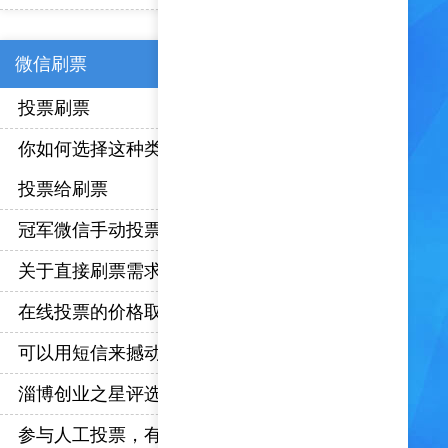
微信刷票
投票刷票
你如何选择这种类型的微信【小程序】来
投票给刷票
冠军微信手动投票尽管安全性实惠
关于直接刷票需求
在线投票的价格取决于选举竞赛的难度
可以用短信来撼动微信的社交生态投票吗
淄博创业之星评选投票
参与人工投票，有些人在游戏中依靠刷票