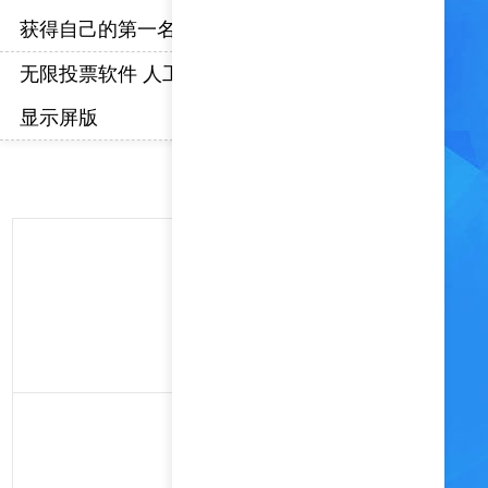
获得自己的第一名，不愿意做什么
无限投票软件 人工投票能限定人工投票
显示屏版
微信投票
首创专业投票平台，提供微信投票包名次服务
点赞关注