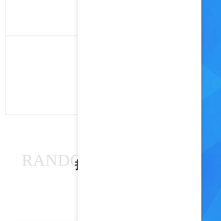
各种微信公众号、小刷票粉丝关注扫码等！
网络投票
秒杀各种大型品牌投票活动，第一手到擒来！
RANDOM CASE SHOW
投票案例展示