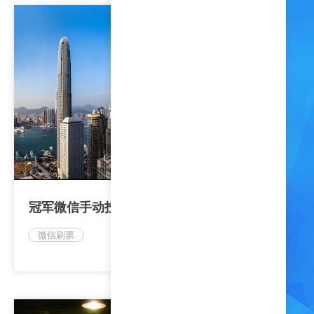
冠军微信手动投票尽管安全性实惠
微信刷票