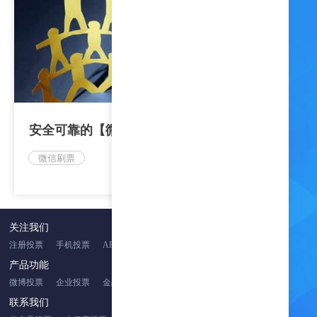
安全可靠的【微信刷票】方式，百万水
微信刷票
关注我们
注册投票
手机投票
APP投票
网页投票
mp投票
活动投票
产品功能
微博投票
企业投票
金融投票
礼物投票
关注投票
微信留言赞
联系我们