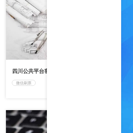
四川公共平台客服电话投票水军更有效
微信刷票