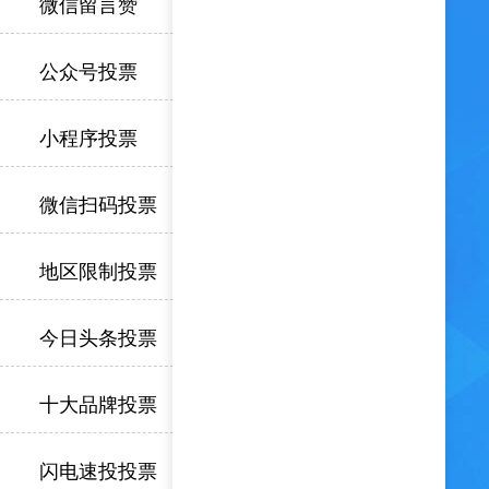
微信留言赞
公众号投票
小程序投票
微信扫码投票
地区限制投票
今日头条投票
十大品牌投票
闪电速投投票