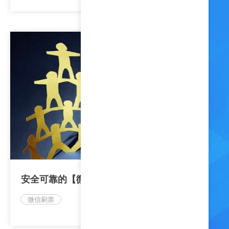
安全可靠的【微信刷票】方式，百万水
微信刷票