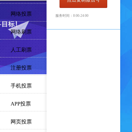
网络投票
服务时间：8:00-24:00
网络刷票
人工刷票
注册投票
手机投票
APP投票
网页投票