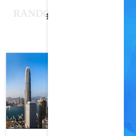
RANDOM CASE SHOW
投票案例展示