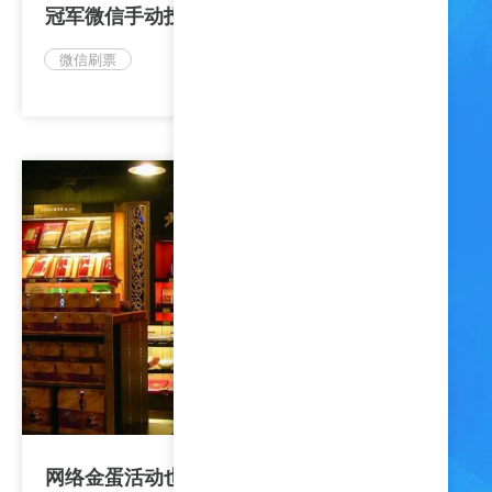
冠军微信手动投票尽管安全性实惠
微信刷票
网络金蛋活动也来自投票