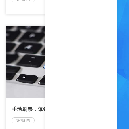
手动刷票，每张票实际上都是手动操作的
微信刷票