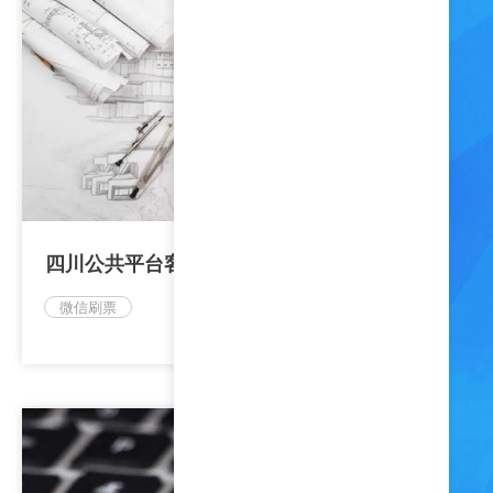
四川公共平台客服电话投票水军更有效
微信刷票