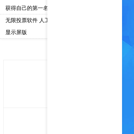
获得自己的第一名，不愿意做什么
无限投票软件 人工投票能限定人工投票
显示屏版
微信投票
首创专业投票平台，提供微信投票包名次服务
点赞关注