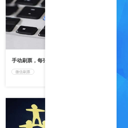
手动刷票，每张票实际上都是手动操作的
微信刷票