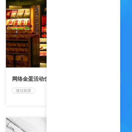
网络金蛋活动也来自投票
微信刷票