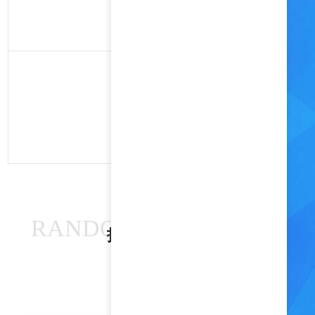
各种微信公众号、小刷票粉丝关注扫码等！
网络投票
秒杀各种大型品牌投票活动，第一手到擒来！
RANDOM CASE SHOW
投票案例展示