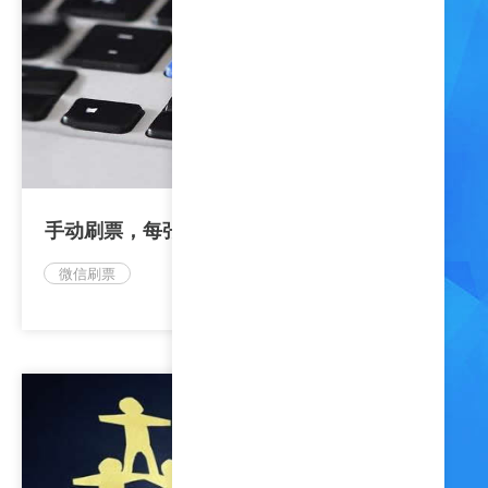
手动刷票，每张票实际上都是手动操作的
微信刷票