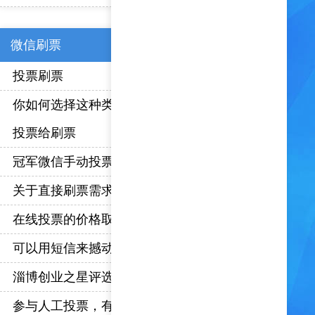
微信刷票
投票刷票
你如何选择这种类型的微信【小程序】来
投票给刷票
冠军微信手动投票尽管安全性实惠
关于直接刷票需求
在线投票的价格取决于选举竞赛的难度
可以用短信来撼动微信的社交生态投票吗
淄博创业之星评选投票
参与人工投票，有些人在游戏中依靠刷票