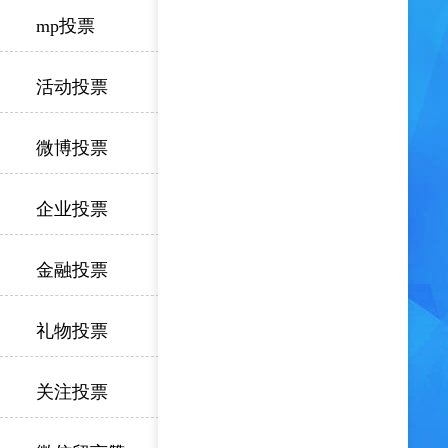
mp投票
活动投票
微博投票
企业投票
金融投票
礼物投票
关注投票