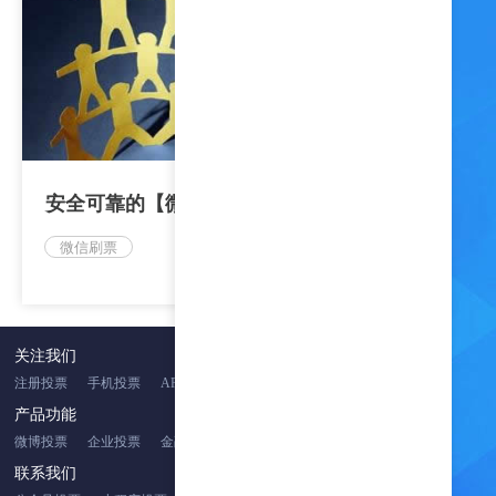
安全可靠的【微信刷票】方式，百万水
微信刷票
关注我们
注册投票
手机投票
APP投票
网页投票
mp投票
活动投票
产品功能
微博投票
企业投票
金融投票
礼物投票
关注投票
微信留言赞
联系我们