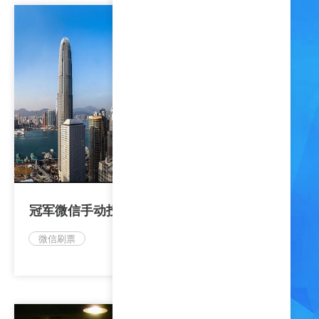
冠军微信手动投票尽管安全性实惠
微信刷票