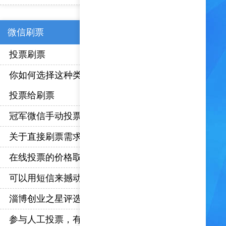
微信刷票
投票刷票
你如何选择这种类型的微信【小程序】来
投票给刷票
冠军微信手动投票尽管安全性实惠
关于直接刷票需求
在线投票的价格取决于选举竞赛的难度
可以用短信来撼动微信的社交生态投票吗
淄博创业之星评选投票
参与人工投票，有些人在游戏中依靠刷票