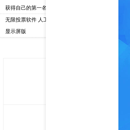
获得自己的第一名，不愿意做什么
无限投票软件 人工投票能限定人工投票
显示屏版
微信投票
首创专业投票平台，提供微信投票包名次服务
点赞关注