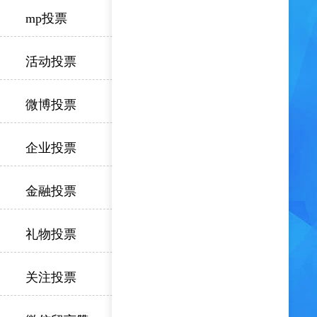
mp投票
活动投票
微博投票
企业投票
金融投票
礼物投票
关注投票