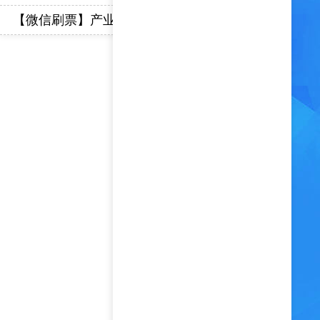
【微信刷票】产业是否正在升温