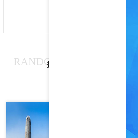
网络投票
秒杀各种大型品牌投票活动，第一手到擒来！
RANDOM CASE SHOW
投票案例展示