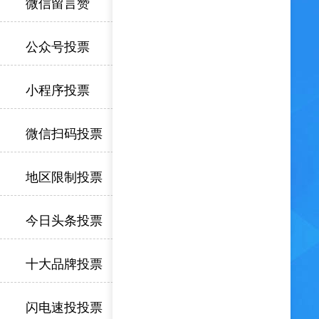
微信留言赞
公众号投票
小程序投票
微信扫码投票
地区限制投票
今日头条投票
十大品牌投票
闪电速投投票