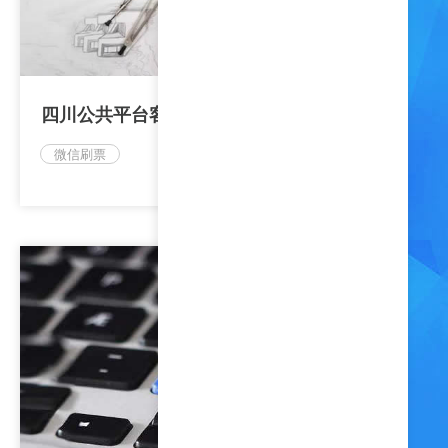
四川公共平台客服电话投票水军更有效
微信刷票