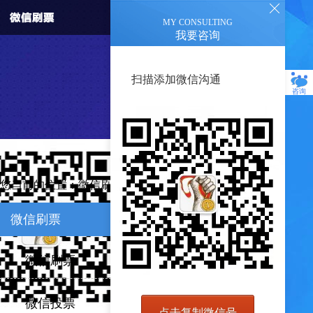
MY CONSULTING
我要咨询
扫描添加微信沟通
咨询
您当前的位置：
微信刷票网
>>
微信刷票网
>
注册投票
微信刷票
微信刷票
微信投票
点击复制微信号