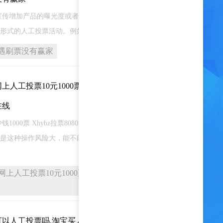
宣传增加产品的曝光度或者增加公众号的粉丝数量，越
形式的人工投票活动。例如最萌宝贝，魅力之星才艺
遇刷票没有赢家
人工投票10元1000票,微信人
2023-12-07
在线
1000票 Xhybz拉票8080机一般没有截图，几秒钟就
是这种操作风险大，能不能
上人工投票10元1000票,微信人工投票10元
以人工投票吗,淘宝买人工投票
2023-12-05