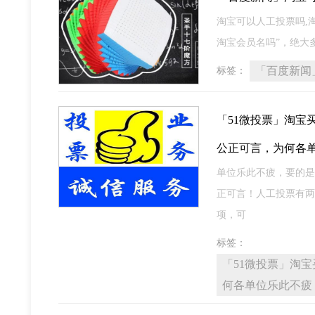
淘宝可以人工投票吗,
淘宝会员名吗”，绝大
「百度新闻
标签：
「51微投票」淘宝
公正可言，为何各
单位乐此不疲，要的是
正可言！人工投票有两
项，可
标签：
「51微投票」淘
何各单位乐此不疲