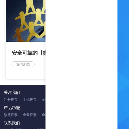
安全可靠的【微信刷票】方式，百万水
微信刷票
关注我们
注册投票
手机投票
APP投票
网页投票
mp投票
活动投票
产品功能
微博投票
企业投票
金融投票
礼物投票
关注投票
微信留言赞
联系我们