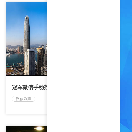
冠军微信手动投票尽管安全性实惠
微信刷票