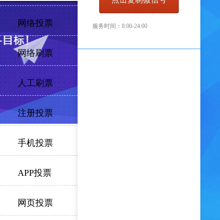
网络投票
服务时间：8:00-24:00
网络刷票
人工刷票
注册投票
手机投票
APP投票
网页投票