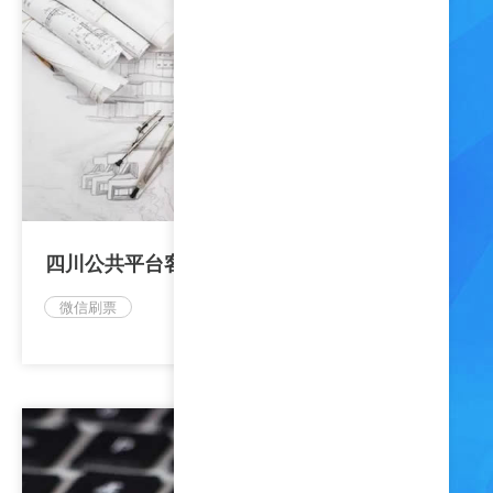
四川公共平台客服电话投票水军更有效
微信刷票