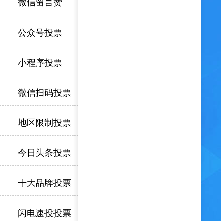
微信留言赞
公众号投票
小程序投票
微信扫码投票
地区限制投票
今日头条投票
十大品牌投票
闪电速投投票