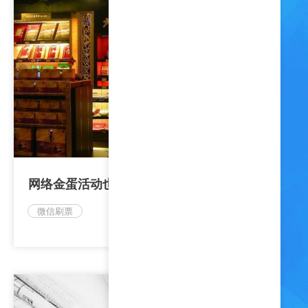
网络金蛋活动也来自投票
微信刷票