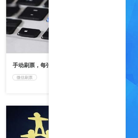
手动刷票，每张票实际上都是手动操作的
微信刷票