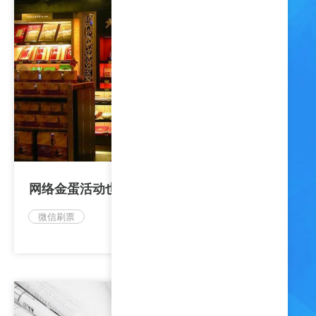
网络金蛋活动也来自投票
微信刷票