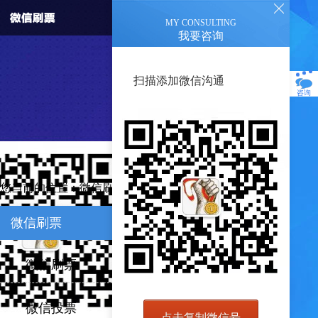
MY CONSULTING
我要咨询
扫描添加微信沟通
咨询
您当前的位置：
微信刷票网
>>
微信刷票网
>
网络刷票
>
人工投
微信刷票
微信刷票
微信投票
点击复制微信号