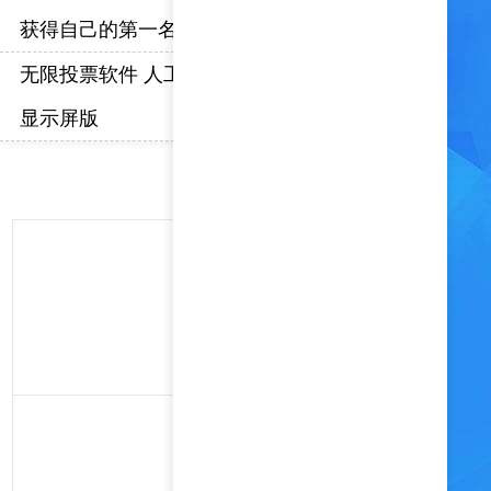
获得自己的第一名，不愿意做什么
无限投票软件 人工投票能限定人工投票
显示屏版
微信投票
首创专业投票平台，提供微信投票包名次服务
点赞关注