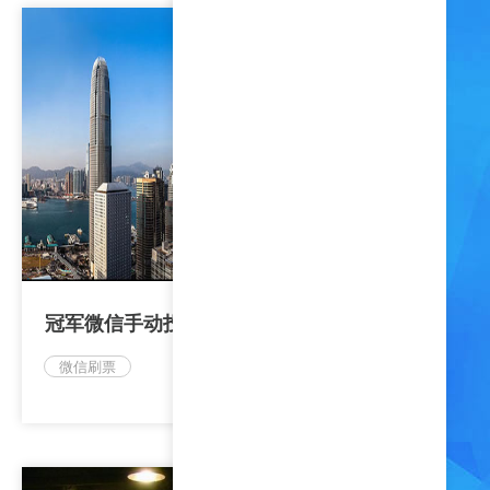
冠军微信手动投票尽管安全性实惠
微信刷票