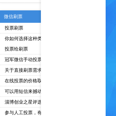
微信刷票
投票刷票
你如何选择这种类型的微信【小程序】来
投票给刷票
冠军微信手动投票尽管安全性实惠
关于直接刷票需求
在线投票的价格取决于选举竞赛的难度
可以用短信来撼动微信的社交生态投票吗
淄博创业之星评选投票
参与人工投票，有些人在游戏中依靠刷票