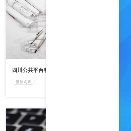
四川公共平台客服电话投票水军更有效
微信刷票