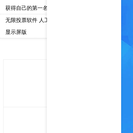
获得自己的第一名，不愿意做什么
无限投票软件 人工投票能限定人工投票
显示屏版
微信投票
首创专业投票平台，提供微信投票包名次服务
点赞关注