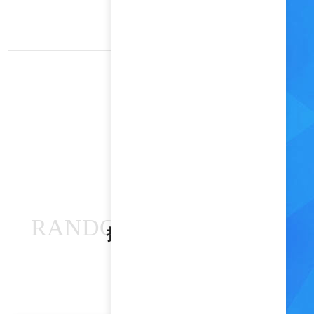
各种微信公众号、小刷票粉丝关注扫码等！
网络投票
秒杀各种大型品牌投票活动，第一手到擒来！
RANDOM CASE SHOW
投票案例展示