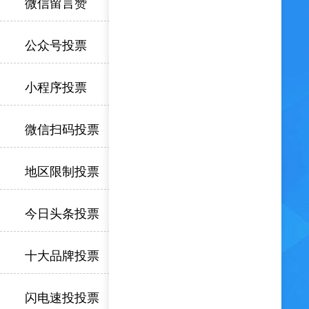
微信留言赞
公众号投票
小程序投票
微信扫码投票
地区限制投票
今日头条投票
十大品牌投票
闪电速投投票