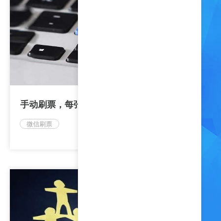
手动刷票，每张票实际上都是手动操作的
微信刷票