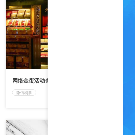
网络金蛋活动也来自投票
微信刷票