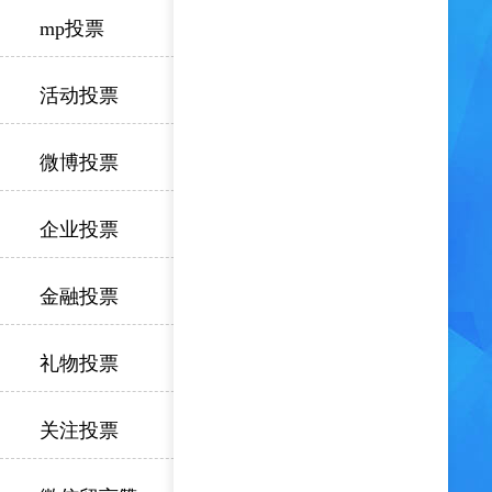
mp投票
活动投票
微博投票
企业投票
金融投票
礼物投票
关注投票